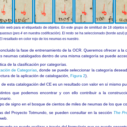
ación web para el etiquetado de objetos. En este grupo de similitud de 18 objetos 
quassus
(
pes.4
en nuestra codificación). El resto se ha seleccionado (borde azul)
El resaltado en color rojo de los neumas es nuestro.
oncluido la fase de entrenamiento de la OCR. Queremos ofrecer a la c
 los neumas catalogados dentro de una misma categoría se puede acc
ica de la clasificación por categorías.
zación de Categorías
, donde se puede seleccionar la categoría desead
ctura de la aplicación de catalogación,
Figura 2
).
de esta catalogación del CE es un resultado con valor en sí mismo pu
istintos que podemos encontrar y con ello contribuir a la construcc
fonario.
po de signo en el bosque de cientos de miles de neumas de los que con
pas del Proyecto Totmundo, se pueden consultar en la sección
The Pro
web.
tmundo se puede realizar a través del formulario que se puede encontr