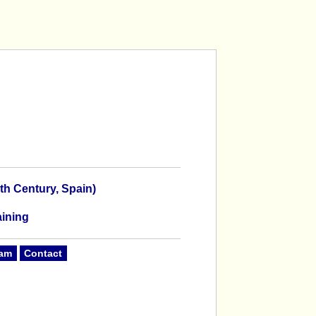
th Century, Spain)
aining
am
Contact