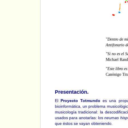
"Dentro de mi
Antifonario 
"Si no es el 
Michael Rande
"Este libro e
Canónigo Titu
Presentación.
El
Proyecto Totmundo
es una propue
bioinformática, un problema musicológi
musicología tradicional: la descodific
usados para anotarlas: los
neumas hisp
que éstos se vayan obteniendo.