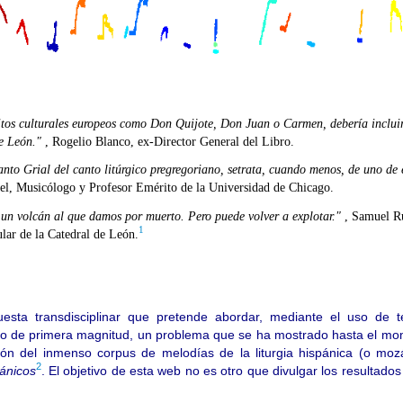
tos culturales europeos como Don Quijote, Don Juan o Carmen, debería incluir
de León."
, Rogelio Blanco, ex-Director General del Libro.
Santo Grial del canto litúrgico pregregoriano, setrata, cuando menos, de uno de 
l, Musicólogo y Profesor Emérito de la Universidad de Chicago.
s un volcán al que damos por muerto. Pero puede volver a explotar."
, Samuel R
1
lar de la Catedral de León.
sta transdisciplinar que pretende abordar, mediante el uso de 
co de primera magnitud, un problema que se ha mostrado hasta el mom
ación del inmenso corpus de melodías de la liturgia hispánica (o moz
2
ánicos
. El objetivo de esta web no es otro que divulgar los resultad