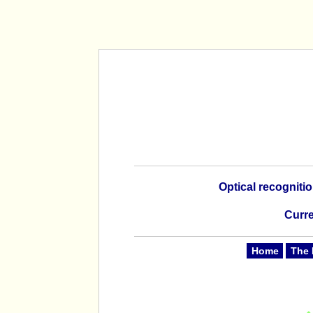
Optical recogniti
Curre
Home
The 